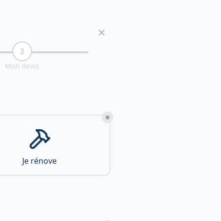
3
Mon devis
Je rénove