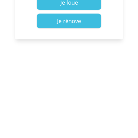
Je loue
Je rénove