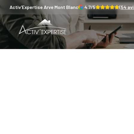
Activ'Expertise
Arve Mont Blanc
4.7
/5
(
54
avi
Termit