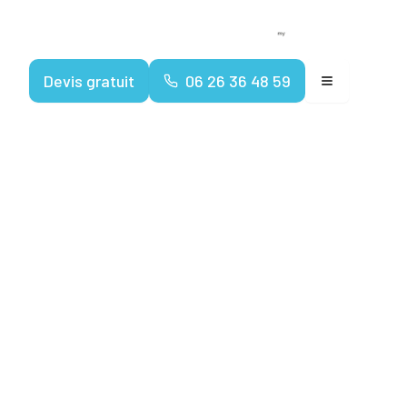
Devenir franchisé
Espace client
Devis gratuit
06 26 36 48 59
lors de
n