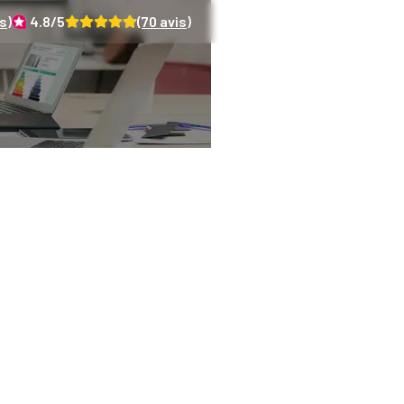
s)
4.8
/5
(
70
avis)
es : les précautions 
l'achat d'une maiso